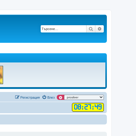
Търсене
Разширено търс
Регистрация
Влез
08
:
27
:
49