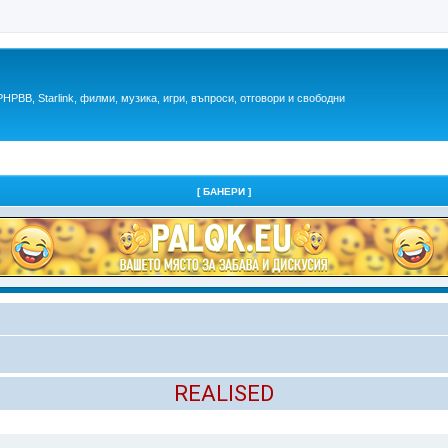
HPBB, Starlink, филми, музика, игри, въпроси, отговори и свободни
[ БАНЕРИ ]
REALISED