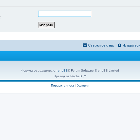
.
Свържи се с нас
Изтрий вси
Форума се задвижва от
phpBB
® Forum Software © phpBB Limited
Превод от NecheB ;**
Поверителност
|
Условия