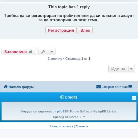
This topic has
1
reply
Трябва да си регистриран потребител или да си влязъл в акаунт
за да отговориш на тази тема..
Регистрация
Влез
Заключено
1 мнение • Страница
1
от
1
Иди на
Начало форум
Свържи се с нас
Credits
Форума се задвижва от
phpBB
® Forum Software © phpBB Limited
Превод от NecheB ;**
Поверителност
|
Условия