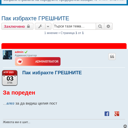
Пак избрахте ГРЕШНИТЕ
Търсене
Разшире
Заключено
1 мнение • Страница
1
от
1
admin
Администратор
Пак избрахте ГРЕШНИТЕ
АПР 2023
03
17:01
За пореден
…
влез
за да видиш целия пост
Живота ми е шит...